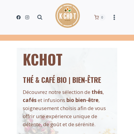
Aller
au
0
contenu
KCHOT
THÉ & CAFÉ BIO | BIEN-ÊTRE
Découvrez notre sélection de
thés
,
cafés
et infusions
bio bien-être
,
soigneusement choisis afin de vous
offrir une expérience unique de
détente, de goût et de sérénité.