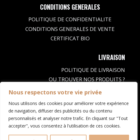
CONDITIONS GENERALES
POLITIQUE DE CONFIDENTIALITE
CONDITIONS GENERALES DE VENTE
CERTIFICAT BIO
LIVRAISON
POLITIQUE DE LIVRAISON
OU TROUVER NOS PRODUITS ?
MOYENS DE PAIEMENT ACCEPTES
Nous respectons votre vie privée
Nous utilisons des cookies pour améliorer votre expérience
de navigation, diffuser des publicités ou du contenu
CERTIFIES
BIOLOGIQUES
personnalisés et analyser notre trafic. En cliquant sur "Tout
accepter", vous consentez à l'utilisation de ces cookies.
© 2026 - KChoT